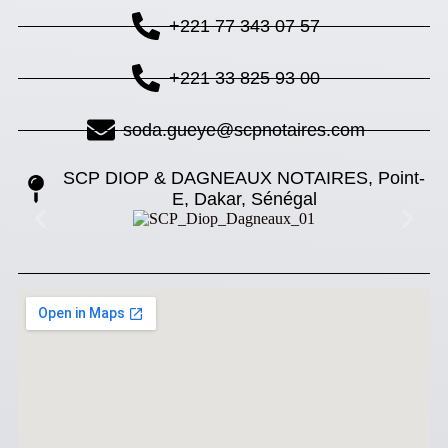
+221 77 343 07 57
+221 33 825 93 00
soda.gueye@scpnotaires.com
SCP DIOP & DAGNEAUX NOTAIRES, Point-
E, Dakar, Sénégal