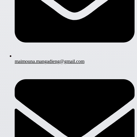
maimouna.mangadieng@gmail.com