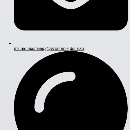
maimouna.manga@economie.gouv.sn