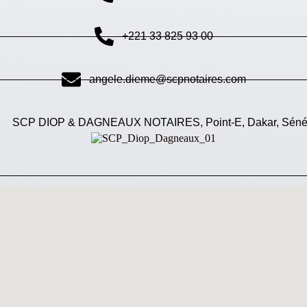
+221 33 825 93 00
angele.dieme@scpnotaires.com
SCP DIOP & DAGNEAUX NOTAIRES, Point-E, Dakar, Séné