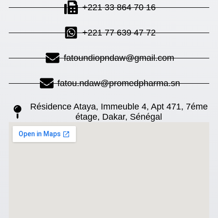
+221 33 864 70 16
+221 77 639 47 72
fatoundiopndaw@gmail.com
fatou.ndaw@promedpharma.sn
Résidence Ataya, Immeuble 4, Apt 471, 7éme
étage, Dakar, Sénégal