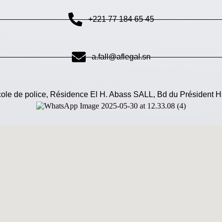
+221 77 184 65 45
a.fall@aflegal.sn
cole de police, Résidence El H. Abass SALL, Bd du Président 