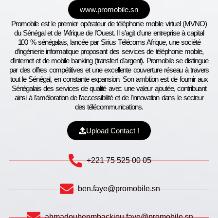
www.promobile.sn
Promobile est le premier opérateur de téléphonie mobile virtuel (MVNO)
du Sénégal et de l’Afrique de l’Ouest. Il s'agit d'une entreprise à capital
100 % sénégalais, lancée par Sirius Télécoms Afrique, une société
d’ingénierie informatique proposant des services de téléphonie mobile,
d’internet et de mobile banking (transfert d’argent). Promobile se distingue
par des offres compétitives et une excellente couverture réseau à travers
tout le Sénégal, en constante expansion. Son ambition est de fournir aux
Sénégalais des services de qualité avec une valeur ajoutée, contribuant
ainsi à l’amélioration de l’accessibilité et de l’innovation dans le secteur
des télécommunications.
Upload Contact !
+221 75 525 00 05
ben.faye@promobile.sn
ahmadoubenmbackiou.faye@promobile.sn